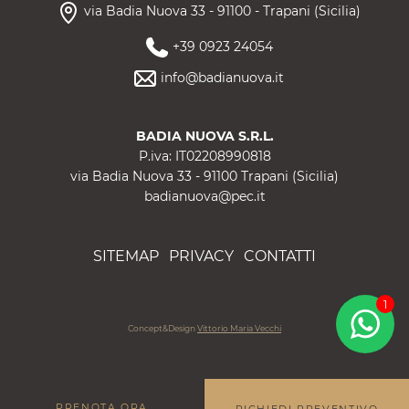
via Badia Nuova 33
-
91100
-
Trapani
(
Sicilia
)
+39 0923 24054
info@badianuova.it
BADIA NUOVA S.R.L.
P.iva:
IT02208990818
via Badia Nuova 33 - 91100 Trapani (Sicilia)
badianuova@pec.it
SITEMAP
PRIVACY
CONTATTI
1
Concept&Design
Vittorio Maria Vecchi
PRENOTA ORA