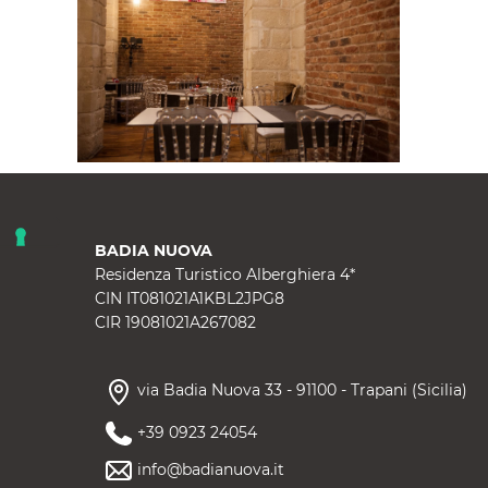
BADIA NUOVA
Residenza Turistico Alberghiera 4*
CIN IT081021A1KBL2JPG8
CIR 19081021A267082
via Badia Nuova 33
-
91100
-
Trapani
(
Sicilia
)
+39 0923 24054
info@badianuova.it